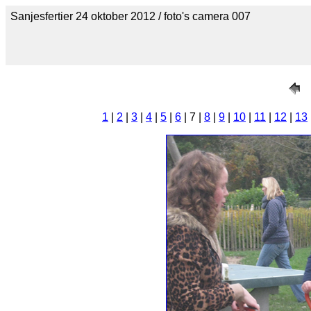
Sanjesfertier 24 oktober 2012 / foto's camera 007
1
|
2
|
3
|
4
|
5
|
6
| 7 |
8
|
9
|
10
|
11
|
12
|
13