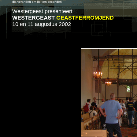
dia verandert om de tien seconden
Westergeest presenteert
WESTERGEAST
GEASTFERROMJEND
10 en 11 augustus 2002