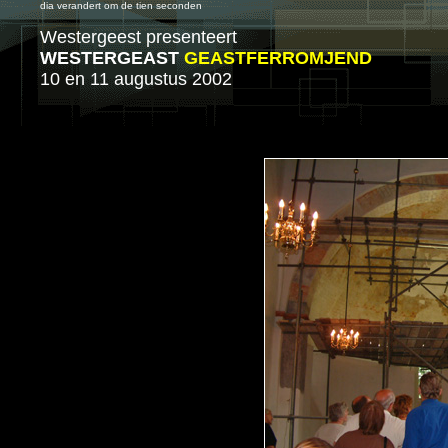
dia verandert om de tien seconden
Westergeest presenteert
WESTERGEAST
GEASTFERROMJEND
10 en 11 augustus 2002