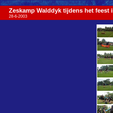
Zeskamp Walddyk tijdens het feest 
28-6-2003